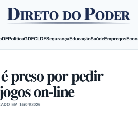
o
DF
Política
GDF
CLDF
Segurança
Educação
Saúde
Empregos
Econ
é preso por pedir
jogos on-line
ZADO EM
16/04/2026