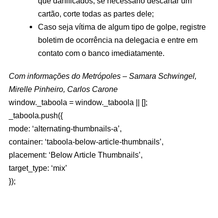
que danificados; se necessário descartar um
cartão, corte todas as partes dele;
Caso seja vítima de algum tipo de golpe, registre
boletim de ocorrência na delegacia e entre em
contato com o banco imediatamente.
Com informações do Metrópoles – Samara Schwingel,
Mirelle Pinheiro, Carlos Carone
window._taboola = window._taboola || [];
_taboola.push({
mode: ‘alternating-thumbnails-a’,
container: ‘taboola-below-article-thumbnails’,
placement: ‘Below Article Thumbnails’,
target_type: ‘mix’
});