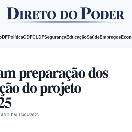
o
DF
Política
GDF
CLDF
Segurança
Educação
Saúde
Empregos
Econ
m preparação dos
ição do projeto
25
ZADO EM
16/04/2026