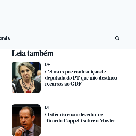
omia
Leia também
DF
Celina expõe contradição de
deputada do PT que não destinou
recursos ao GDF
DF
O silêncio ensurdecedor de
Ricardo Cappelli sobre o Master