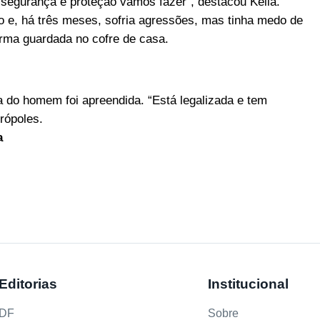
segurança e proteção vamos fazer”, destacou Keila.
o e, há três meses, sofria agressões, mas tinha medo de
rma guardada no cofre de casa.
 do homem foi apreendida. “Está legalizada e tem
trópoles.
a
Editorias
Institucional
DF
Sobre