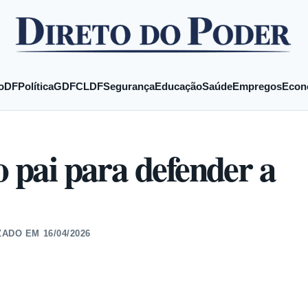
o
DF
Política
GDF
CLDF
Segurança
Educação
Saúde
Empregos
Econ
o pai para defender a
ZADO EM
16/04/2026