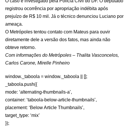
O caso é investigado pela Polícia Civil do DF. O deputado
registrou ocorrência por apropriação indébita após
prejuízo de R$ 10 mil. Já o técnico denunciou Luciano por
ameaça.
O Metrópoles tentou contato com Mateus para ouvir
diretamente dele a versão dos fatos, mas ainda não
obteve retorno.
Com informações do Metrópoles – Thalita Vasconcelos,
Carlos Carone, Mirelle Pinheiro
window._taboola = window._taboola || [];
_taboola.push({
mode: ‘alternating-thumbnails-a’,
container: ‘taboola-below-article-thumbnails’,
placement: ‘Below Article Thumbnails’,
target_type: ‘mix’
});