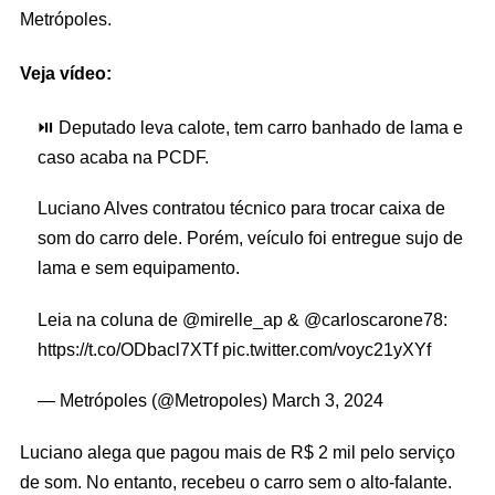
Metrópoles.
Veja vídeo:
⏯️ Deputado leva calote, tem carro banhado de lama e
caso acaba na PCDF.
Luciano Alves contratou técnico para trocar caixa de
som do carro dele. Porém, veículo foi entregue sujo de
lama e sem equipamento.
Leia na coluna de
@mirelle_ap
&
@carloscarone78
:
https://t.co/ODbacl7XTf
pic.twitter.com/voyc21yXYf
— Metrópoles (@Metropoles)
March 3, 2024
Luciano alega que pagou mais de R$ 2 mil pelo serviço
de som. No entanto, recebeu o carro sem o alto-falante.