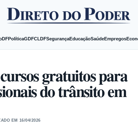
o
DF
Política
GDF
CLDF
Segurança
Educação
Saúde
Empregos
Econ
cursos gratuitos para
sionais do trânsito em
ZADO EM
16/04/2026