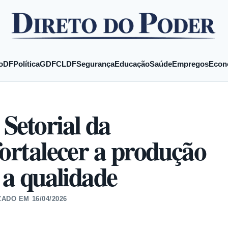
o
DF
Política
GDF
CLDF
Segurança
Educação
Saúde
Empregos
Econ
etorial da
fortalecer a produção
 a qualidade
ZADO EM
16/04/2026