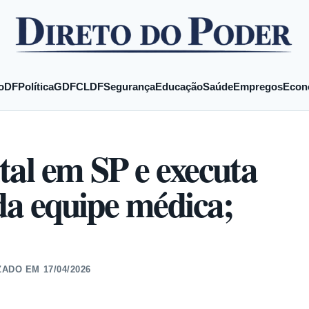
o
DF
Política
GDF
CLDF
Segurança
Educação
Saúde
Empregos
Econ
tal em SP e executa
 da equipe médica;
ZADO EM
17/04/2026