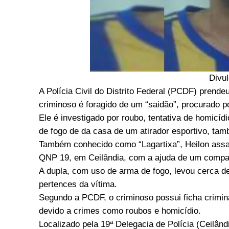
Divu
A Polícia Civil do Distrito Federal (PCDF) prende
criminoso é foragido de um “saidão”, procurado por
Ele é investigado por roubo, tentativa de homicídi
de fogo de da casa de um atirador esportivo, ta
Também conhecido como “Lagartixa”, Heilon assalto
QNP 19, em Ceilândia, com a ajuda de um compar
A dupla, com uso de arma de fogo, levou cerca d
pertences da vítima.
Segundo a PCDF, o criminoso possui ficha crimina
devido a crimes como roubos e homicídio.
Localizado pela 19ª Delegacia de Polícia (Ceilân