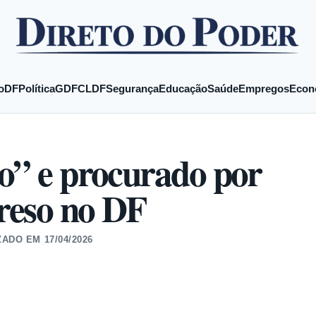
o
DF
Política
GDF
CLDF
Segurança
Educação
Saúde
Empregos
Econ
o” e procurado por
preso no DF
ZADO EM
17/04/2026