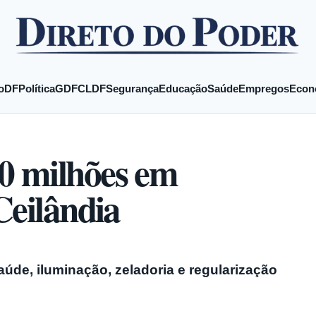
o
DF
Política
GDF
CLDF
Segurança
Educação
Saúde
Empregos
Econ
0 milhões em
Ceilândia
aúde, iluminação, zeladoria e regularização