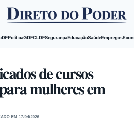
o
DF
Política
GDF
CLDF
Segurança
Educação
Saúde
Empregos
Econ
icados de cursos
s para mulheres em
ZADO EM
17/04/2026