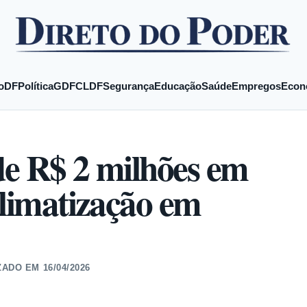
o
DF
Política
GDF
CLDF
Segurança
Educação
Saúde
Empregos
Econ
de R$ 2 milhões em
climatização em
ZADO EM
16/04/2026