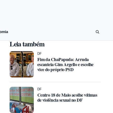
omia
Leia também
DF
Fim da ChaPapuda: Arruda
escanteia Gim Argello e escolhe
vice do próprio PSD
DF
Centro 18 de Maio acolhe vítimas
de violência sexual no DF