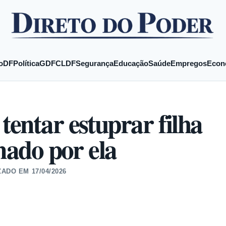
o
DF
Política
GDF
CLDF
Segurança
Educação
Saúde
Empregos
Econ
entar estuprar filha
mado por ela
ZADO EM
17/04/2026