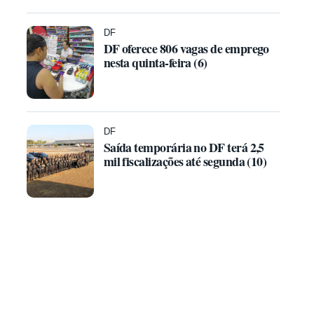
DF
DF oferece 806 vagas de emprego
nesta quinta-feira (6)
DF
Saída temporária no DF terá 2,5
mil fiscalizações até segunda (10)