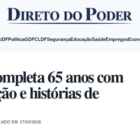
o
DF
Política
GDF
CLDF
Segurança
Educação
Saúde
Empregos
Econ
completa 65 anos com
o e histórias de
ZADO EM
17/04/2026