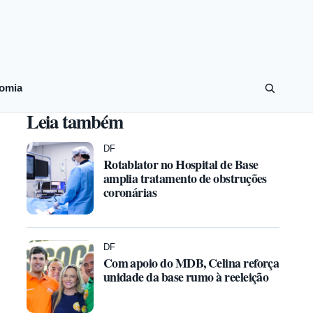
omia
Leia também
DF
Rotablator no Hospital de Base
amplia tratamento de obstruções
coronárias
DF
Com apoio do MDB, Celina reforça
unidade da base rumo à reeleição