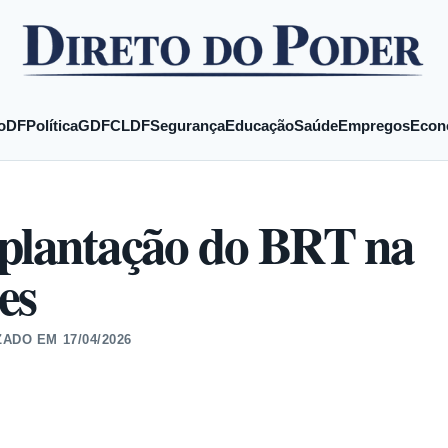
o
DF
Política
GDF
CLDF
Segurança
Educação
Saúde
Empregos
Econ
mplantação do BRT na
es
ZADO EM
17/04/2026