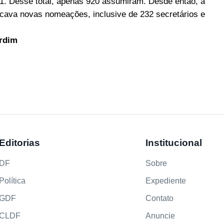
1. Desse total, apenas 920 assumiram. Desde então, a
ava novas nomeações, inclusive de 232 secretários e
ardim
Editorias
Institucional
DF
Sobre
Política
Expediente
GDF
Contato
CLDF
Anuncie