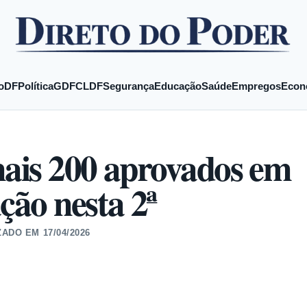
o
DF
Política
GDF
CLDF
Segurança
Educação
Saúde
Empregos
Econ
ais 200 aprovados em
ão nesta 2ª
ZADO EM
17/04/2026