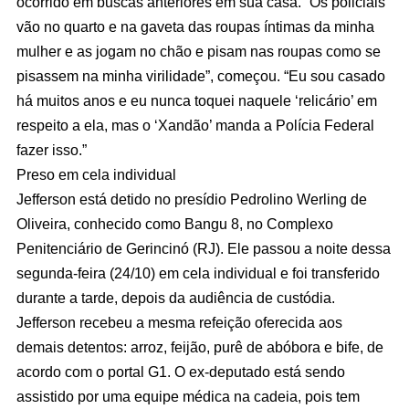
ocorrido em buscas anteriores em sua casa. “Os policiais
vão no quarto e na gaveta das roupas íntimas da minha
mulher e as jogam no chão e pisam nas roupas como se
pisassem na minha virilidade”, começou. “Eu sou casado
há muitos anos e eu nunca toquei naquele ‘relicário’ em
respeito a ela, mas o ‘Xandão’ manda a Polícia Federal
fazer isso.”
Preso em cela individual
Jefferson está detido no presídio Pedrolino Werling de
Oliveira, conhecido como Bangu 8, no Complexo
Penitenciário de Gerincinó (RJ). Ele passou a noite dessa
segunda-feira (24/10) em cela individual e foi transferido
durante a tarde, depois da audiência de custódia.
Jefferson recebeu a mesma refeição oferecida aos
demais detentos: arroz, feijão, purê de abóbora e bife, de
acordo com o portal G1. O ex-deputado está sendo
assistido por uma equipe médica na cadeia, pois tem