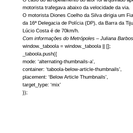
motorista trafegava abaixo da velocidade da via.
O motorista Diones Coelho da Silva dirigia um Fi
da 16ª Delegacia de Polícia (DP), da Barra da Ti
Lúcio Costa é de 70km/h.
Com informações do Metrópoles – Juliana Barbo
window._taboola = window._taboola || [];
_taboola.push({
mode: ‘alternating-thumbnails-a’,
container: ‘taboola-below-article-thumbnails’,
placement: ‘Below Article Thumbnails’,
target_type: ‘mix’
});