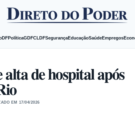
o
DF
Política
GDF
CLDF
Segurança
Educação
Saúde
Empregos
Econ
 alta de hospital após
Rio
ZADO EM
17/04/2026