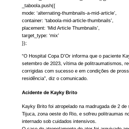
_taboola.push({
mode: ‘alternating-thumbnails-a-mid-article’,
container: ‘taboola-mid-article-thumbnails’,
placement: ‘Mid Article Thumbnails’,
target_type: ‘mix’
});
“O Hospital Copa D’Or informa que o paciente Kay
setembro de 2023, vítima de politraumatismos, re
corrigidas com sucesso e em condições de pross
residência”, diz o comunicado.
Acidente de Kayky Brito
Kayky Brito foi atropelado na madrugada de 2 de 
Tijuca, zona oeste do Rio, e sofreu politraumas 
internado sob cuidados intensivos.
O caso do atropelamento do ator foi arquivado apó