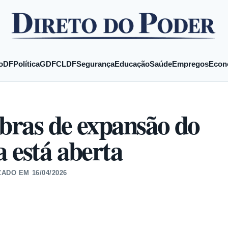
o
DF
Política
GDF
CLDF
Segurança
Educação
Saúde
Empregos
Econ
obras de expansão do
 está aberta
ZADO EM
16/04/2026