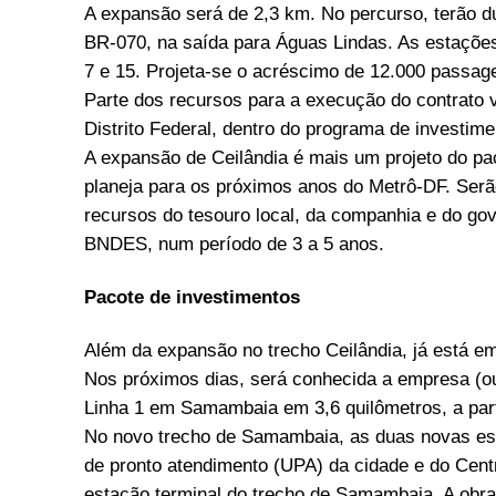
A expansão será de 2,3 km. No percurso, terão d
BR-070, na saída para Águas Lindas. As estaçõe
7 e 15. Projeta-se o acréscimo de 12.000 passage
Parte dos recursos para a execução do contrato 
Distrito Federal, dentro do programa de investi
A expansão de Ceilândia é mais um projeto do pa
planeja para os próximos anos do Metrô-DF. Ser
recursos do tesouro local, da companhia e do go
BNDES, num período de 3 a 5 anos.
Pacote de investimentos
Além da expansão no trecho Ceilândia, já está em
Nos próximos dias, será conhecida a empresa (o
Linha 1 em Samambaia em 3,6 quilômetros, a part
No novo trecho de Samambaia, as duas novas es
de pronto atendimento (UPA) da cidade e do Cent
estação terminal do trecho de Samambaia. A obra v