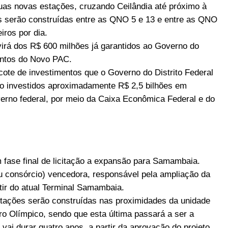
uas novas estações, cruzando Ceilândia até próximo à
s serão construídas entre as QNO 5 e 13 e entre as QNO
iros por dia.
virá dos R$ 600 milhões já garantidos ao Governo do
mentos do Novo PAC.
cote de investimentos que o Governo do Distrito Federal
ão investidos aproximadamente R$ 2,5 bilhões em
verno federal, por meio da Caixa Econômica Federal e do
 fase final de licitação a expansão para Samambaia.
u consórcio) vencedora, responsável pela ampliação da
ir do atual Terminal Samambaia.
tações serão construídas nas proximidades da unidade
ro Olímpico, sendo que esta última passará a ser a
ai durar quatro anos, a partir da aprovação do projeto,