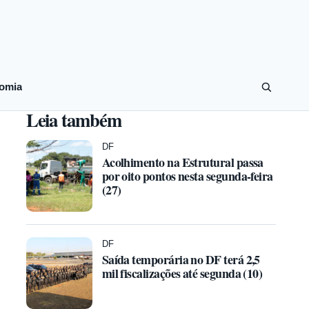
omia
Leia também
DF
Acolhimento na Estrutural passa
por oito pontos nesta segunda-feira
(27)
DF
Saída temporária no DF terá 2,5
mil fiscalizações até segunda (10)