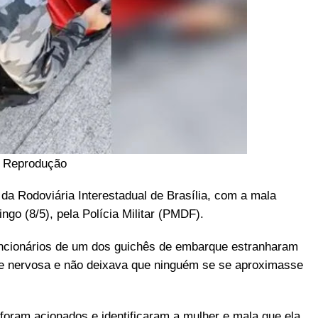
: Reprodução
a Rodoviária Interestadual de Brasília, com a mala
ngo (8/5), pela Polícia Militar (PMDF).
uncionários de um dos guichês de embarque estranharam
te nervosa e não deixava que ninguém se se aproximasse
foram acionados e identificaram a mulher e mala que ela