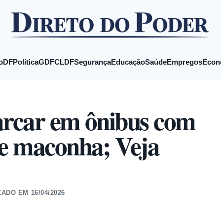
o
DF
Política
GDF
CLDF
Segurança
Educação
Saúde
Empregos
Econ
arcar em ônibus com
e maconha; Veja
ZADO EM
16/04/2026