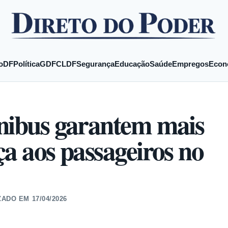
o
DF
Política
GDF
CLDF
Segurança
Educação
Saúde
Empregos
Econ
ônibus garantem mais
ça aos passageiros no
ZADO EM
17/04/2026