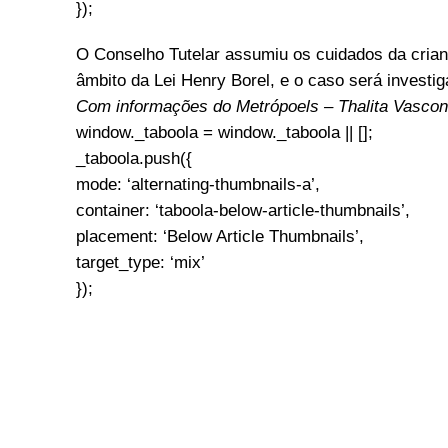
});
O Conselho Tutelar assumiu os cuidados da crianç
âmbito da Lei Henry Borel, e o caso será investi
Com informações do Metrópoels – Thalita Vascon
window._taboola = window._taboola || [];
_taboola.push({
mode: ‘alternating-thumbnails-a’,
container: ‘taboola-below-article-thumbnails’,
placement: ‘Below Article Thumbnails’,
target_type: ‘mix’
});