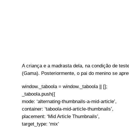
A criança e a madrasta dela, na condição de test
(Gama). Posteriormente, o pai do menino se apre
window._taboola = window._taboola || [];
_taboola.push({
mode: ‘alternating-thumbnails-a-mid-article’,
container: ‘taboola-mid-article-thumbnails’,
placement: ‘Mid Article Thumbnails’,
target_type: ‘mix’