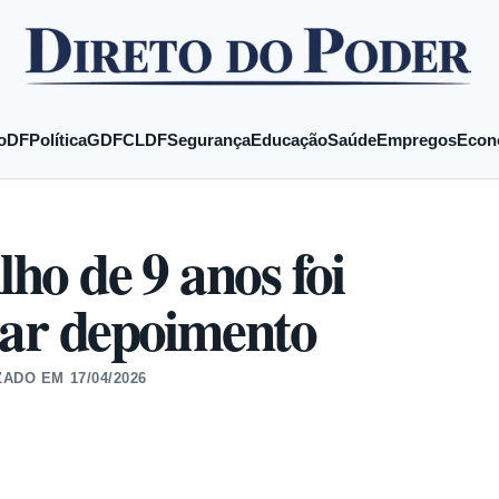
o
DF
Política
GDF
CLDF
Segurança
Educação
Saúde
Empregos
Econ
lho de 9 anos foi
tar depoimento
ZADO EM
17/04/2026