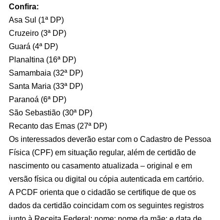
Confira:
Asa Sul (1ª DP)
Cruzeiro (3ª DP)
Guará (4ª DP)
Planaltina (16ª DP)
Samambaia (32ª DP)
Santa Maria (33ª DP)
Paranoá (6ª DP)
São Sebastião (30ª DP)
Recanto das Emas (27ª DP)
Os interessados deverão estar com o Cadastro de Pessoa
Física (CPF) em situação regular, além de certidão de
nascimento ou casamento atualizada – original e em
versão física ou digital ou cópia autenticada em cartório.
A PCDF orienta que o cidadão se certifique de que os
dados da certidão coincidam com os seguintes registros
junto à Receita Federal: nome; nome da mãe; e data de