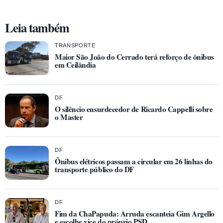
Leia também
TRANSPORTE
Maior São João do Cerrado terá reforço de ônibus
em Ceilândia
DF
O silêncio ensurdecedor de Ricardo Cappelli sobre
o Master
DF
Ônibus elétricos passam a circular em 26 linhas do
transporte público do DF
DF
Fim da ChaPapuda: Arruda escanteia Gim Argello
e escolhe vice do próprio PSD