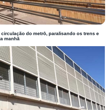
 circulação do metrô, paralisando os trens e
sta manhã