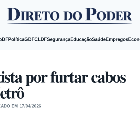
o
DF
Política
GDF
CLDF
Segurança
Educação
Saúde
Empregos
Econ
sta por furtar cabos
etrô
ZADO EM
17/04/2026