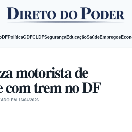
o
DF
Política
GDF
CLDF
Segurança
Educação
Saúde
Empregos
Econ
iza motorista de
te com trem no DF
ZADO EM
16/04/2026