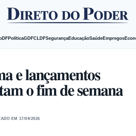
o
DF
Política
GDF
CLDF
Segurança
Educação
Saúde
Empregos
Econ
ma e lançamentos
ntam o fim de semana
ZADO EM
17/04/2026