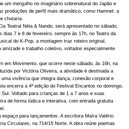
e um mergulho no imaginário sobrenatural do Japão e
az produções de perfil mais dramático, como Hamnet: a
e chutaria.
Cia Teatral Néia & Nando, será apresentado no sábado,
 dias 7 e 8 de fevereiro, sempre às 17h, no Teatro da
ical do K-Pop, a montagem traz roteiro original,
 amizade e trabalho coletivo, voltados especialmente
Som em Movimento, que ocorre neste sábado, às 16h, na
da por Victória Oliveira, a atividade é destinada a
 uma vivência que integra dança, conexão corporal e
eia encerra a 4ª edição do Festival Encantos no domingo,
Sul. Voltado para crianças de 1 a 7 anos e suas
ra de forma lúdica e interativa, com entrada gratuita
el.
 espaço para lançamentos. A escritora Maíra Valério
aria Circulares, na 714/15 Norte. A obra reúne poemas