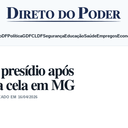
o
DF
Política
GDF
CLDF
Segurança
Educação
Saúde
Empregos
Econ
presídio após
a cela em MG
ZADO EM
16/04/2026