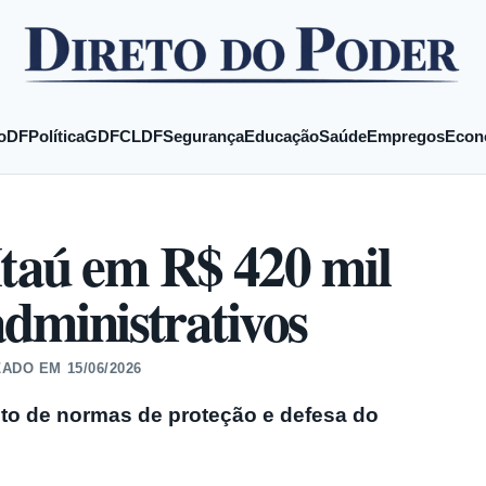
o
DF
Política
GDF
CLDF
Segurança
Educação
Saúde
Empregos
Econ
taú em R$ 420 mil
administrativos
ZADO EM
15/06/2026
to de normas de proteção e defesa do