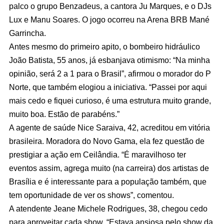
palco o grupo Benzadeus, a cantora Ju Marques, e o DJs
Lux e Manu Soares. O jogo ocorreu na Arena BRB Mané
Garrincha.
Antes mesmo do primeiro apito, o bombeiro hidráulico
João Batista, 55 anos, já esbanjava otimismo: “Na minha
opinião, será 2 a 1 para o Brasil”, afirmou o morador do P
Norte, que também elogiou a iniciativa. “Passei por aqui
mais cedo e fiquei curioso, é uma estrutura muito grande,
muito boa. Estão de parabéns.”
A agente de saúde Nice Saraiva, 42, acreditou em vitória
brasileira. Moradora do Novo Gama, ela fez questão de
prestigiar a ação em Ceilândia. “É maravilhoso ter
eventos assim, agrega muito (na carreira) dos artistas de
Brasília e é interessante para a população também, que
tem oportunidade de ver os shows”, comentou.
A atendente Jeane Michele Rodrigues, 38, chegou cedo
para aproveitar cada show. “Estava ansiosa pelo show da