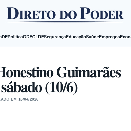
o
DF
Política
GDF
CLDF
Segurança
Educação
Saúde
Empregos
Econ
 Honestino Guimarães
é sábado (10/6)
ZADO EM
16/04/2026