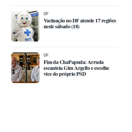
DF
Vacinação no DF atende 17 regiões
neste sábado (18)
DF
Fim da ChaPapuda: Arruda
escanteia Gim Argello e escolhe
vice do próprio PSD