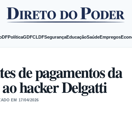
o
DF
Política
GDF
CLDF
Segurança
Educação
Saúde
Empregos
Econ
tes de pagamentos da
 ao hacker Delgatti
ZADO EM
17/04/2026