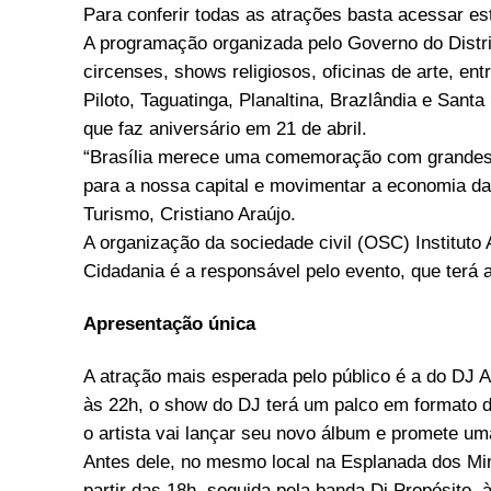
Para conferir
todas as atrações basta acessar est
A programação organizada pelo Governo do Distri
circenses, shows religiosos, oficinas de arte, ent
Piloto, Taguatinga, Planaltina, Brazlândia e San
que faz aniversário em 21 de abril.
“Brasília merece uma comemoração com grandes s
para a nossa capital e movimentar a economia da 
Turismo, Cristiano Araújo.
A organização da sociedade civil (OSC) Instituto
Cidadania é a responsável pelo evento, que terá 
Apresentação única
A atração mais esperada pelo público é a do DJ A
às 22h, o show do DJ terá um palco em formato d
o artista vai lançar seu novo álbum e promete um
Antes dele, no mesmo local na Esplanada dos Mini
partir das 18h, seguida pela banda Di Propósito, 