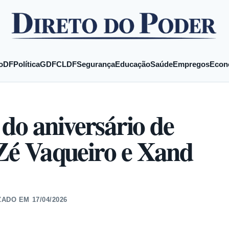
o
DF
Política
GDF
CLDF
Segurança
Educação
Saúde
Empregos
Econ
do aniversário de
 Zé Vaqueiro e Xand
ZADO EM
17/04/2026