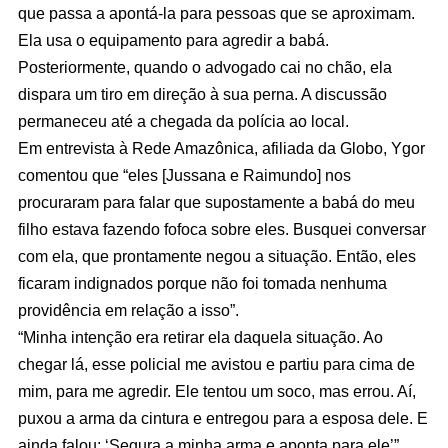
que passa a apontá-la para pessoas que se aproximam.
Ela usa o equipamento para agredir a babá.
Posteriormente, quando o advogado cai no chão, ela
dispara um tiro em direção à sua perna. A discussão
permaneceu até a chegada da polícia ao local.
Em entrevista à Rede Amazônica, afiliada da Globo, Ygor
comentou que “eles [Jussana e Raimundo] nos
procuraram para falar que supostamente a babá do meu
filho estava fazendo fofoca sobre eles. Busquei conversar
com ela, que prontamente negou a situação. Então, eles
ficaram indignados porque não foi tomada nenhuma
providência em relação a isso”.
“Minha intenção era retirar ela daquela situação. Ao
chegar lá, esse policial me avistou e partiu para cima de
mim, para me agredir. Ele tentou um soco, mas errou. Aí,
puxou a arma da cintura e entregou para a esposa dele. E
ainda falou: ‘Segura a minha arma e aponta para ele’”,