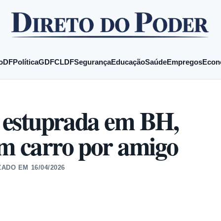
o
DF
Política
GDF
CLDF
Segurança
Educação
Saúde
Empregos
Econ
r estuprada em BH,
em carro por amigo
ZADO EM
16/04/2026