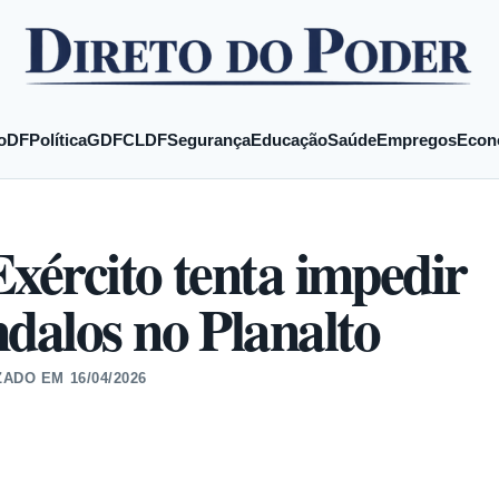
o
DF
Política
GDF
CLDF
Segurança
Educação
Saúde
Empregos
Econ
Exército tenta impedir
dalos no Planalto
ZADO EM
16/04/2026