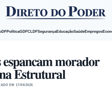
o
DF
Política
GDF
CLDF
Segurança
Educação
Saúde
Empregos
Econ
ns espancam morador
 na Estrutural
ZADO EM
17/04/2026