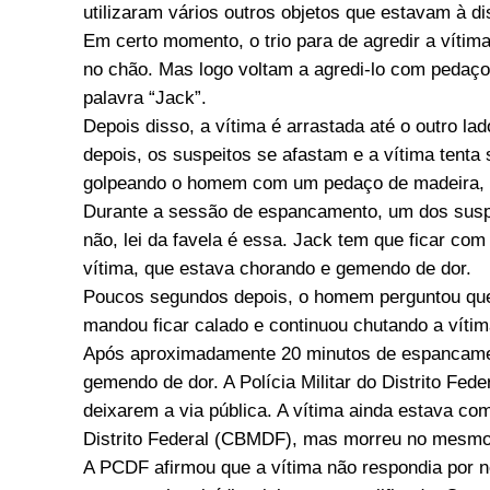
utilizaram vários outros objetos que estavam à di
Em certo momento, o trio para de agredir a vítim
no chão. Mas logo voltam a agredi-lo com peda
palavra “Jack”.
Depois disso, a vítima é arrastada até o outro l
depois, os suspeitos se afastam e a vítima tenta
golpeando o homem com um pedaço de madeira, 
Durante a sessão de espancamento, um dos suspe
não, lei da favela é essa. Jack tem que ficar com
vítima, que estava chorando e gemendo de dor.
Poucos segundos depois, o homem perguntou quem 
mandou ficar calado e continuou chutando a vítim
Após aproximadamente 20 minutos de espancamento
gemendo de dor. A Polícia Militar do Distrito Fe
deixarem a via pública. A vítima ainda estava com
Distrito Federal (CBMDF), mas morreu no mesmo
A PCDF afirmou que a vítima não respondia por n