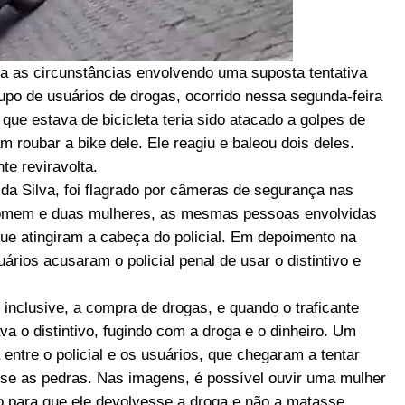
iga as circunstâncias envolvendo uma suposta tentativa
upo de usuários de drogas, ocorrido nessa segunda-feira
 que estava de bicicleta teria sido atacado a golpes de
 roubar a bike dele. Ele reagiu e baleou dois deles.
e reviravolta.
r da Silva, foi flagrado por câmeras de segurança nas
homem e duas mulheres, as mesmas pessoas envolvidas
ue atingiram a cabeça do policial. Em depoimento na
rios acusaram o policial penal de usar o distintivo e
inclusive, a compra de drogas, e quando o traficante
a o distintivo, fugindo com a droga e o dinheiro. Um
entre o policial e os usuários, que chegaram a tentar
esse as pedras. Nas imagens, é possível ouvir uma mulher
do para que ele devolvesse a droga e não a matasse.