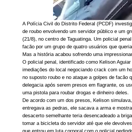
A Polícia Civil do Distrito Federal (PCDF) invest
de roubo envolvendo um servidor público e um gr
(21/8), no centro de Taguatinga. Um policial penal
facão por um grupo de quatro usuários que queriam
Mas a história acabou sofrendo uma impressionant
O policial penal, identificado como Kelison Aguia
imediações do local negociando crack com um 
no suposto roubo e no ataque a golpes de facão q
delegacia após serem presos em flagrante, os usuá
uma pistola para roubar drogas e dinheiro deles.
De acordo com um dos presos, Kelison simulava, 
entregava as pedras, ele sacava a arma e mostrav
desacerto semelhante teria desencadeado a briga 
tomar a bicicleta do servidor até que ele devolv
que entrou em luta corporal com o policial pedin