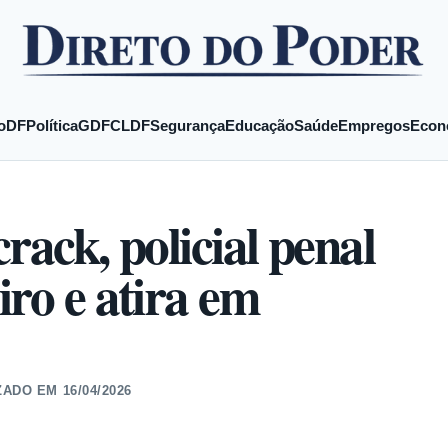
o
DF
Política
GDF
CLDF
Segurança
Educação
Saúde
Empregos
Econ
rack, policial penal
iro e atira em
ZADO EM
16/04/2026