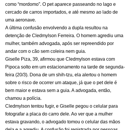
como “mordomo”. O pet aparece passeando no lago e
cercado de carros importados, e até mesmo ao lado de
uma aeronave.
A última confusão envolvendo a dupla resultou na
detenção de Cledmylson Ferreira. O homem agrediu uma
mulher, também advogada, após ser repreendido por
andar com o cão sem coleira nem guia.
Giselle Piza, 39, afirmou que Cledmylson estava com
Pipoca solto em um estacionamento na tarde de segunda-
feira (20/3). Dona de um shih-tzu, ela alertou o homem
sobre o risco de ocorrer um ataque, já que o pet dele é
bem maior e estava sem a guia. A advogada, então,
chamou a polícia.
Cledmylson tentou fugir, e Giselle pegou o celular para
fotografar a placa do carro dele. Ao ver que a mulher
estava gravando, o advogado tomou o celular das mãos
dela e a agrediu. A confusão foi registrada por pessoas