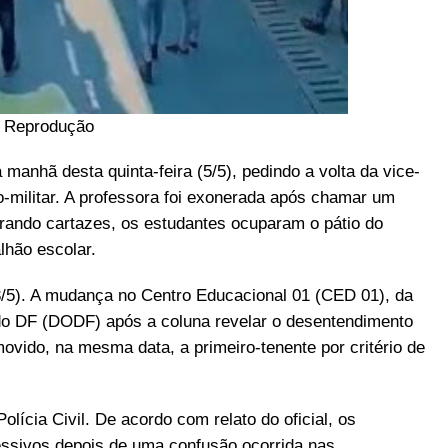
: Reprodução
anhã desta quinta-feira (5/5), pedindo a volta da vice-
-militar. A professora foi exonerada após chamar um
gurando cartazes, os estudantes ocuparam o pátio do
lhão escolar.
 (3/5). A mudança no Centro Educacional 01 (CED 01), da
al do DF (DODF) após a coluna revelar o desentendimento
omovido, na mesma data, a primeiro-tenente por critério de
lícia Civil. De acordo com relato do oficial, os
ssivos depois de uma confusão ocorrida nas