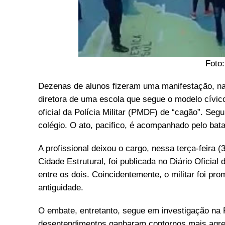
Foto
Dezenas de alunos fizeram uma manifestação, na m
diretora de uma escola que segue o modelo cívico
oficial da Polícia Militar (PMDF) de “cagão”. Se
colégio. O ato, pacifico, é acompanhado pelo bata
A profissional deixou o cargo, nessa terça-feira
Cidade Estrutural, foi publicada no Diário Ofici
entre os dois. Coincidentemente, o militar foi pr
antiguidade.
O embate, entretanto, segue em investigação na Po
desentendimentos ganharam contornos mais agre