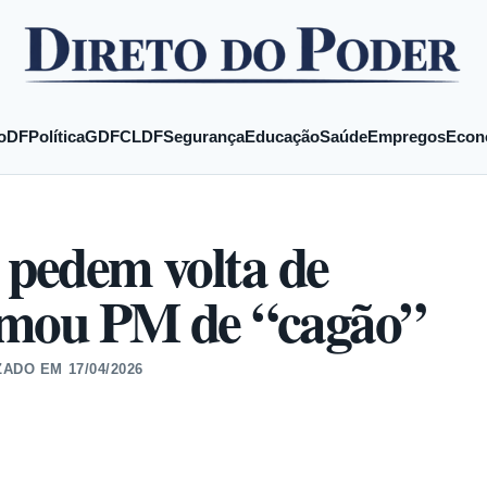
o
DF
Política
GDF
CLDF
Segurança
Educação
Saúde
Empregos
Econ
 pedem volta de
amou PM de “cagão”
ZADO EM
17/04/2026