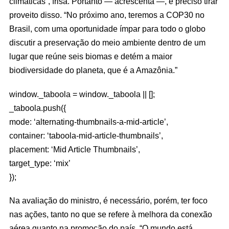
climáticas”, frisa. Portanto — acrescenta —, é preciso tirar
proveito disso. “No próximo ano, teremos a COP30 no
Brasil, com uma oportunidade ímpar para todo o globo
discutir a preservação do meio ambiente dentro de um
lugar que reúne seis biomas e detém a maior
biodiversidade do planeta, que é a Amazônia.”
window._taboola = window._taboola || [];
_taboola.push({
mode: ‘alternating-thumbnails-a-mid-article’,
container: ‘taboola-mid-article-thumbnails’,
placement: ‘Mid Article Thumbnails’,
target_type: ‘mix’
});
Na avaliação do ministro, é necessário, porém, ter foco
nas ações, tanto no que se refere à melhora da conexão
aérea quanto na promoção do país. “O mundo está