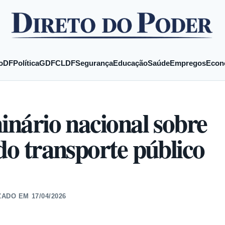
o
DF
Política
GDF
CLDF
Segurança
Educação
Saúde
Empregos
Econ
minário nacional sobre
do transporte público
ZADO EM
17/04/2026