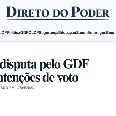
o
DF
Política
GDF
CLDF
Segurança
Educação
Saúde
Empregos
Econ
 disputa pelo GDF
tenções de voto
ZADO EM
17/04/2026