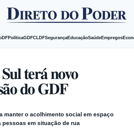
o
DF
Política
GDF
CLDF
Segurança
Educação
Saúde
Empregos
Econ
Sul terá novo
isão do GDF
a manter o acolhimento social em espaço
a pessoas em situação de rua