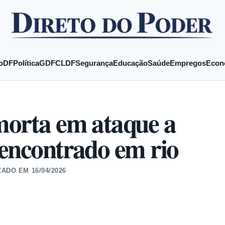
o
DF
Política
GDF
CLDF
Segurança
Educação
Saúde
Empregos
Econ
morta em ataque a
 encontrado em rio
ZADO EM
16/04/2026