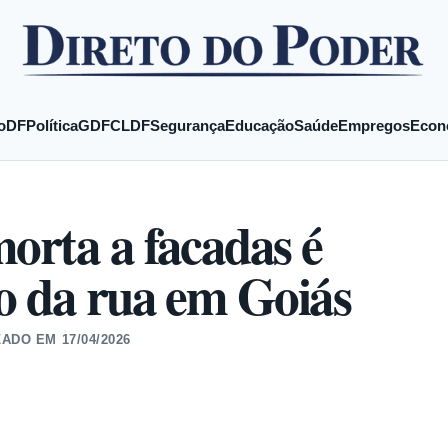
o
DF
Política
GDF
CLDF
Segurança
Educação
Saúde
Empregos
Econ
orta a facadas é
o da rua em Goiás
ZADO EM
17/04/2026