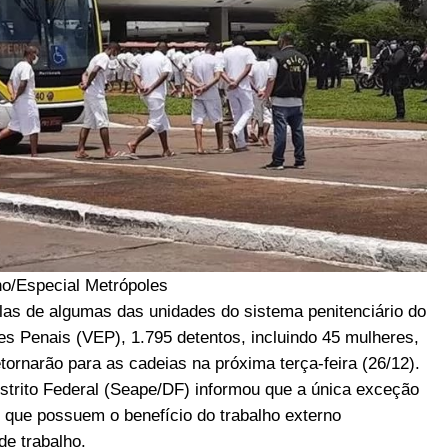
o/Especial Metrópoles
las de algumas das unidades do sistema penitenciário do
es Penais (VEP), 1.795 detentos, incluindo 45 mulheres,
etornarão para as cadeias na próxima terça-feira (26/12).
istrito Federal (Seape/DF) informou que a única exceção
 que possuem o benefício do trabalho externo
de trabalho.