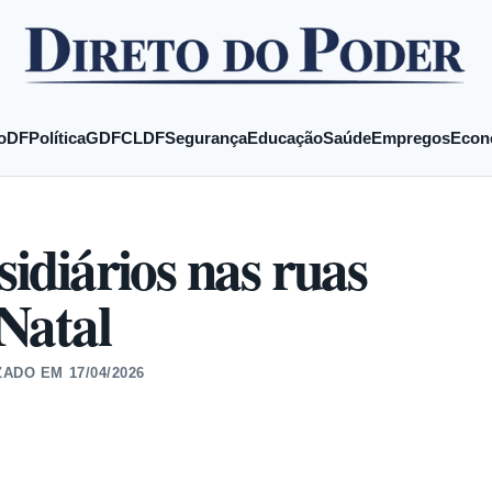
o
DF
Política
GDF
CLDF
Segurança
Educação
Saúde
Empregos
Econ
sidiários nas ruas
Natal
ZADO EM
17/04/2026