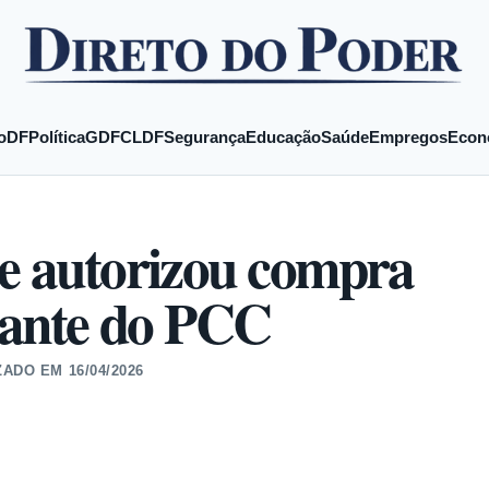
o
DF
Política
GDF
CLDF
Segurança
Educação
Saúde
Empregos
Econ
ue autorizou compra
grante do PCC
ZADO EM
16/04/2026