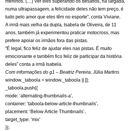
meninos. (…) Ver eles superando os desafios, na largada,
numa ultrapassagem, a felicidade deles não tem preço, é
tudo pelo amor que eles têm no esporte”, conta Viviane.
A irmã mais velha da dupla, Isabela de Oliveira, de 11
anos, também já experimentou praticar motocross, mas
prefere apoiar os irmãos fora das pistas.
“É legal, fico feliz de ajudar eles nas pistas. É muito
emocionante e também fico feliz de participar da história
deles” conta a irmã Isabela.
Com informações do g1 – Beatriz Pereira, Júlia Martins
window._taboola = window._taboola || [];
_taboola.push({
mode: ‘alternating-thumbnails-a’,
container: ‘taboola-below-article-thumbnails’,
placement: ‘Below Article Thumbnails’,
target_type: ‘mix’
});